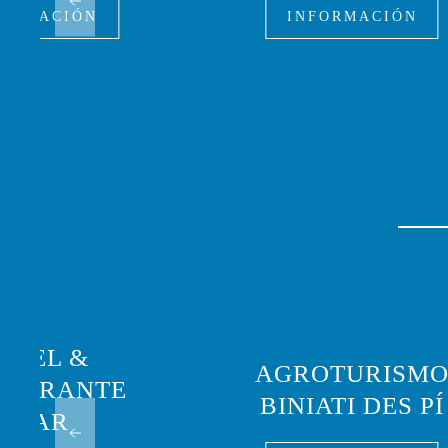
FORMACIÓN
INFORMACIÓN
OTEL &
AGROTURISM
TAURANTE
BINIATI DES PÍ
LOAR