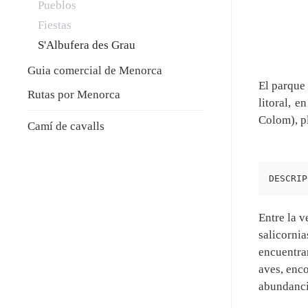
Pueblos
Fiestas
S'Albufera des Grau
Guia comercial de Menorca
El parque
Rutas por Menorca
litoral, e
Colom), pl
Camí de cavalls
DESCRIP
Entre la 
salicornia
encuentra
aves, enc
abundanci