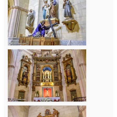
+
+
+
+
+