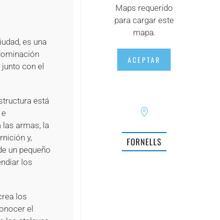
Maps requerido
para cargar este
mapa.
ciudad, es una
 dominación
ACEPTAR
 junto con el
structura está
 e
 las armas, la
rnición y,
FORNELLS
onde un pequeño
ndiar los
crea los
conocer el