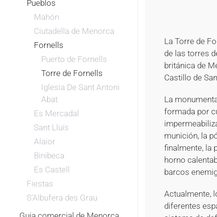
Pueblos
Mahón
Ciutadella de Menorca
La Torre de For
Fornells
de las torres 
Puerto de Fornells
británica de Me
Torre de Fornells
Castillo de San
Iglesia De Sant Antoni
Abat
La monumental 
formada por cu
Es Mercadal
impermeabiliza
Sant Lluís
munición, la pó
Alaior
finalmente, la 
Binibeca
horno calentab
Es Castell
barcos enemig
Fiestas
Actualmente, l
S'Albufera des Grau
diferentes esp
Guia comercial de Menorca