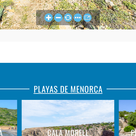
PLAYAS DE MENORCA
À
CALA MORELL
P