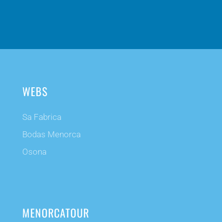
WEBS
Sa Fabrica
Bodas Menorca
Osona
MENORCATOUR