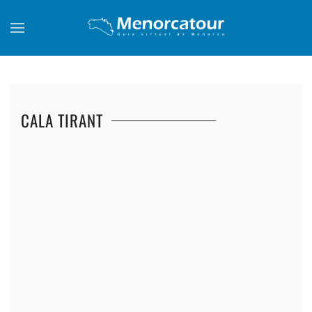
Skip to main content
CALA TIRANT
+
+
+
+
+
+