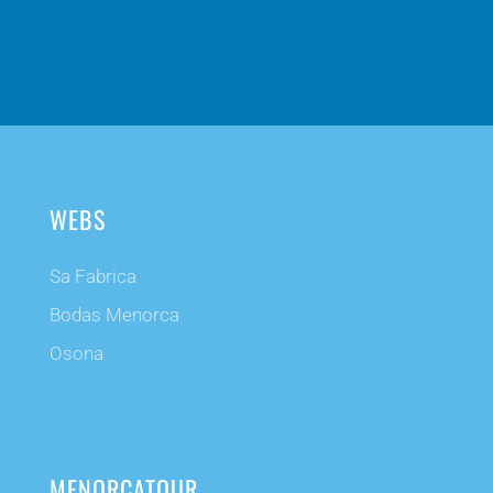
WEBS
Sa Fabrica
Bodas Menorca
Osona
MENORCATOUR