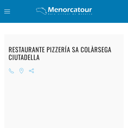
Skip to main content
RESTAURANTE PIZZERÍA SA COLÀRSEGA
CIUTADELLA
+
+
+
+
+
+
+
+
+
+
+
+