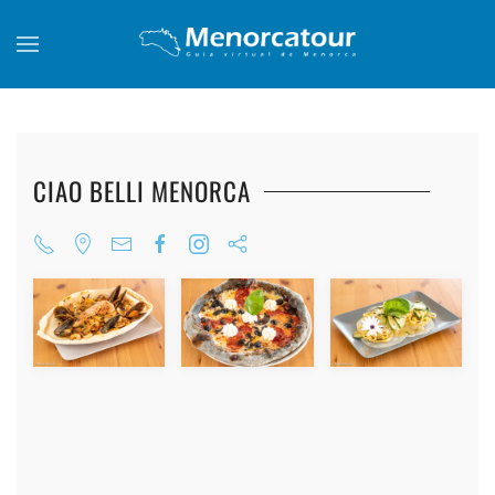
Skip to main content
CIAO BELLI MENORCA
+
+
+
+
+
+
+
+
+
+
+
+