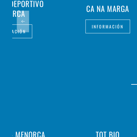
UB DEPORTIVO
CA NA MARGA
ENORCA
INFORMACIÓN
FORMACIÓN
ALIÀ - MENORCA
TOT BIO