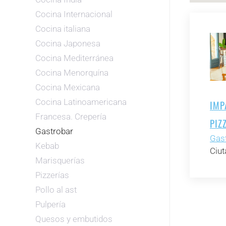
Cocina Internacional
Cocina italiana
Cocina Japonesa
Cocina Mediterránea
Cocina Menorquína
Cocina Mexicana
Cocina Latinoamericana
IMP
Francesa. Crepería
PIZ
Gastrobar
Gas
Kebab
Ciut
Marisquerías
Pizzerías
Pollo al ast
Pulpería
Quesos y embutidos