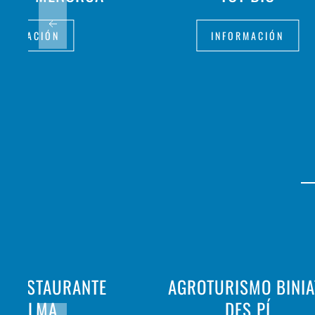
FORMACIÓN
INFORMACIÓN
- RESTAURANTE
AGROTURISMO BINIA
A PALMA
DES PÍ