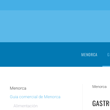
Skip to main content
MENORCA
G
Menorca
Menorca
Guia comercial de Menorca
GAST
Alimentación