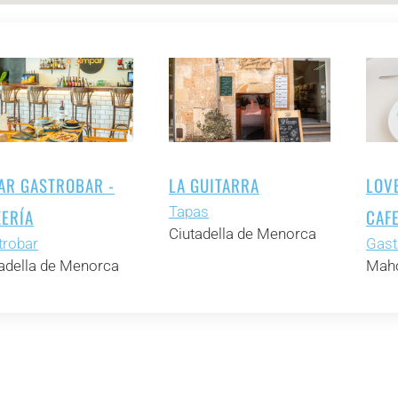
AR GASTROBAR -
LA GUITARRA
LOV
Tapas
ZERÍA
CAF
Ciutadella de Menorca
trobar
Gast
adella de Menorca
Mahó