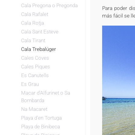
Cala Pregona o Pregonda
Para poder di
Cala Rafalet
más fácil se ll
Cala Rotja
Cala Sant Esteve
Cala Tirant
Cala Trebalúger
Cales Coves
Cales Piques
Es Canutells
Es Grau
Macar d'Alfurinet o Sa
Bombarda
Na Macaret
Playa d’en Tortuga
Playa de Binibeca