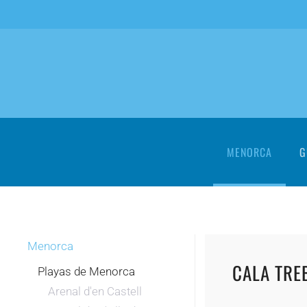
Skip to main content
MENORCA
G
Menorca
CALA TRE
Playas de Menorca
Arenal d'en Castell