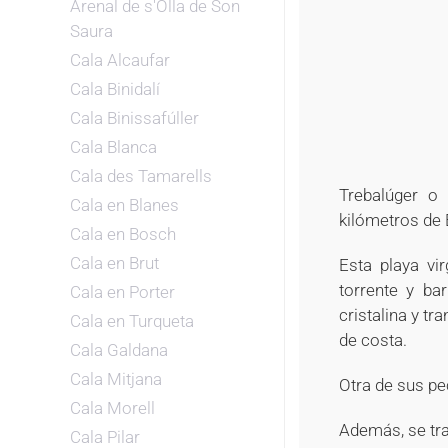
Arenal de s'Olla de Son
Saura
Cala Alcaufar
Cala Binidalí
Cala Binissafúller
Cala Blanca
Cala des Tamarells
Trebalúger o 
Cala en Blanes
kilómetros de 
Cala en Bosch
Cala en Brut
Esta playa vi
torrente y ba
Cala en Porter
cristalina y t
Cala en Turqueta
de costa.
Cala Galdana
Cala Mitjana
Otra de sus pe
Cala Morell
Además, se tra
Cala Pilar