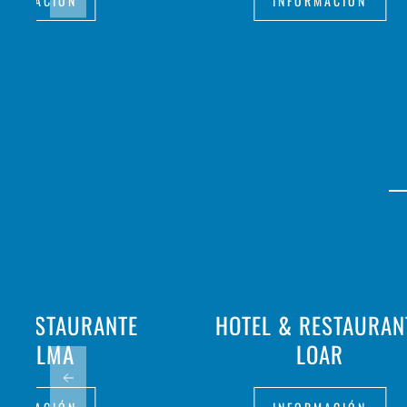
FORMACIÓN
INFORMACIÓN
- RESTAURANTE
HOTEL & RESTAURAN
A PALMA
LOAR