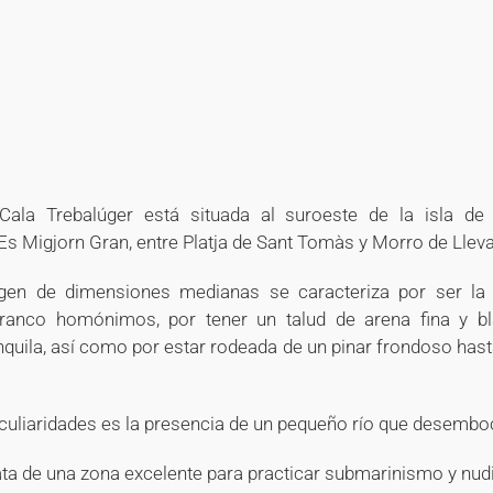
+
+
+
+
Cala Trebalúger está situada al suroeste de la isla d
Es Migjorn Gran, entre Platja de Sant Tomàs y Morro de Lleva
rgen de dimensiones medianas se caracteriza por ser la p
rranco homónimos, por tener un talud de arena fina y b
ranquila, así como por estar rodeada de un pinar frondoso hast
culiaridades es la presencia de un pequeño río que desemboc
ta de una zona excelente para practicar submarinismo y nu