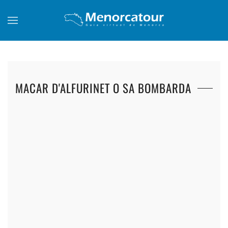
Skip to main content
MACAR D'ALFURINET O SA BOMBARDA
+
+
+
+
+
+