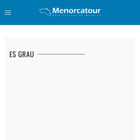
Skip to main content
ES GRAU
+
+
+
+
+
+
+
+