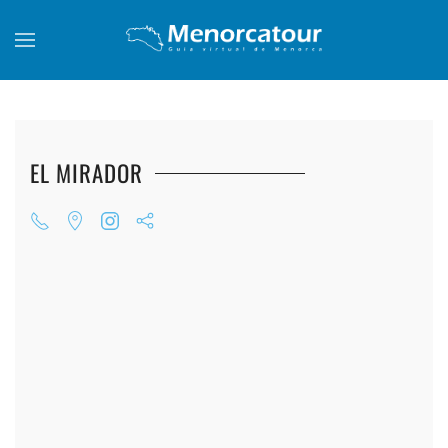
Skip to main content
EL MIRADOR
+
+
+
+
+
+
+
+
+
+
+
+
+
+
+