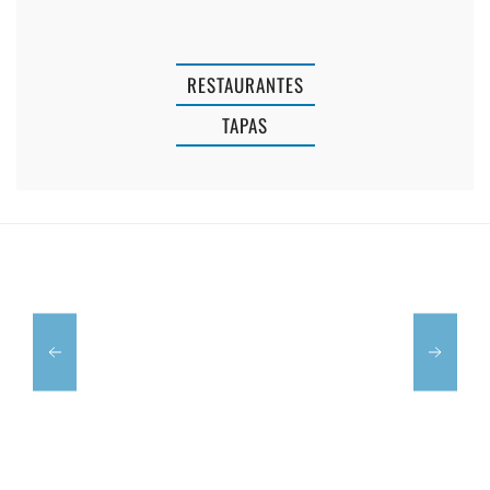
RESTAURANTES
RESTAURAN
TAPAS
PIZZERIA
LA
DON
JARRITA
GIACOMO