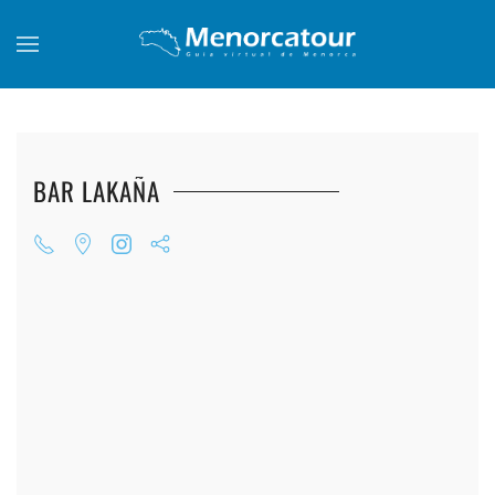
Skip to main content
BAR LAKAÑA
+
+
+
+
+
+
+
+
+
+
+
+
+
+
+