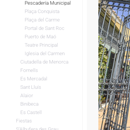
Pescadería Municipal
Plaça Conquista
Plaça del Carme
Portal de Sant Roc
Puerto de Maó
Teatre Principal
Iglesia del Carmen
Ciutadella de Menorca
Fornells
Es Mercadal
Sant Lluís
Alaior
Binibeca
Es Castell
Fiestas
S'Albufera des Grau