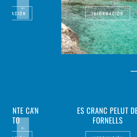
FORMACIÓN
INFORMACIÓN
URANTE CA'N
ES CRANC PELUT D
BERTO
FORNELLS