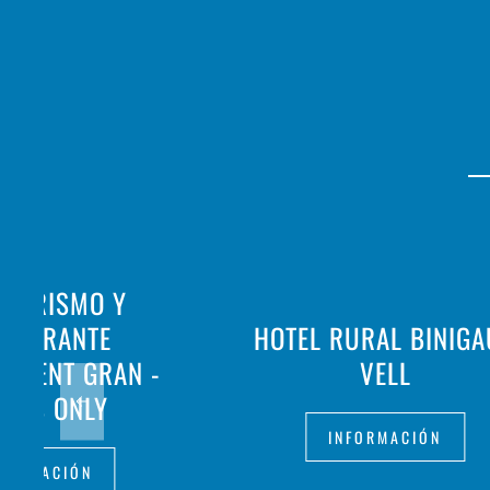
OTURISMO Y
STAURANTE
HOTEL RURAL BINIG
ALDENT GRAN -
VELL
ULTS ONLY
INFORMACIÓN
FORMACIÓN