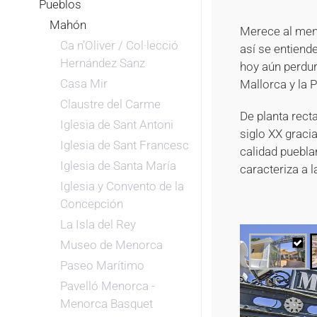
Pueblos
Mahón
Merece al men
Ca n’Oliver / Col·lecció
así se entiend
Hernández Sanz
hoy aún perdur
Casa Mir
Mallorca y la P
Claustre del Carme
De planta rect
Iglesia de Sant Antoni
siglo XX graci
Iglesia de Sant Francesc
calidad puebla
Iglesia de Santa María
caracteriza a l
Iglesia y Convento de la
Concepción
La Isla del Rey
Museo de Menorca
Paseo Marítimo
Pavelló Menorca -
Menorca Basquet