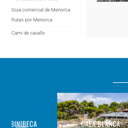
Guia comercial de Menorca
Rutas por Menorca
Camí de cavalls
 DE BINIBECA
CALA BLANCA