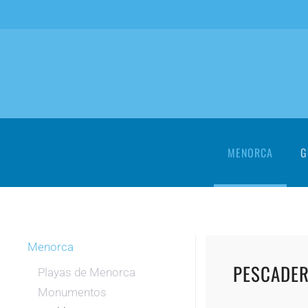
Skip to main content
MENORCA
G
Menorca
PESCADER
Playas de Menorca
Monumentos