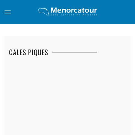
Skip to main content
CALES PIQUES
+
+
+
+
+
+
+
+
+
+
+
+