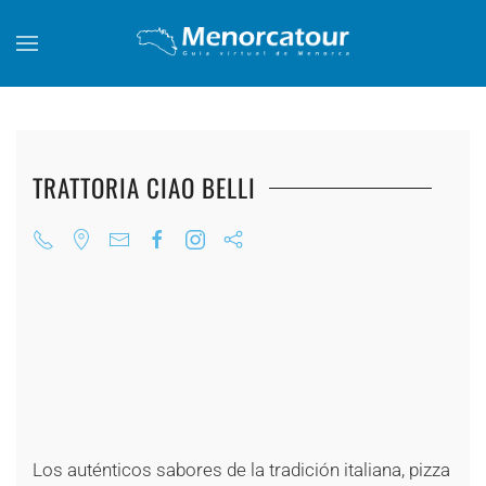
Skip to main content
TRATTORIA CIAO BELLI
+
+
+
+
+
+
+
+
+
+
+
+
Los auténticos sabores de la tradición italiana, pizza