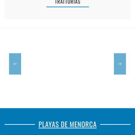
TRATTORÍAS
COFFE
&
NIKKI'S
BRUNCH
RESTAURA
PLAYAS DE MENORCA