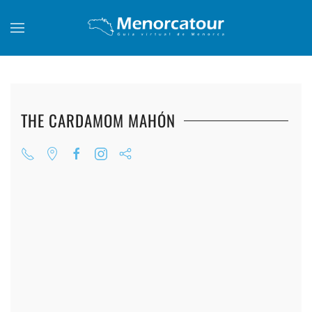
Skip to main content
THE CARDAMOM MAHÓN
+
+
+
+
+
+
+
+
+
+
+
+
+
+
+