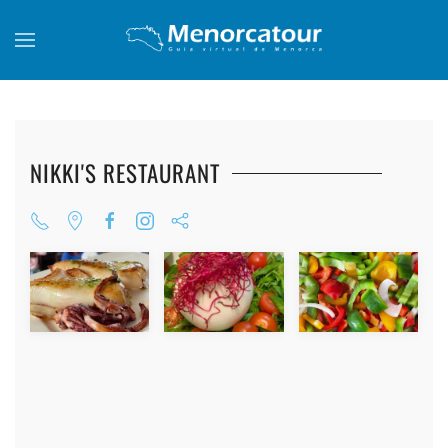
Skip to main content
NIKKI'S RESTAURANT
+
+
+
+
+
+
+
+
+
+
+
+