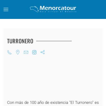
Skip to main content
TURRONERO
+
+
+
+
+
+
+
+
+
+
Con más de 100 año de existencia "El Turronero" es