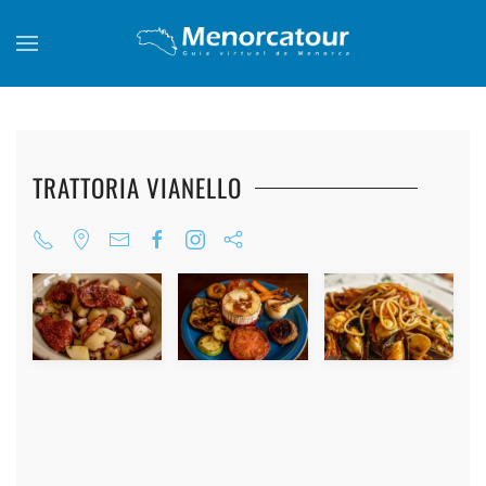
Skip to main content
TRATTORIA VIANELLO
+
+
+
+
+
+
+
+
+
+
+
+