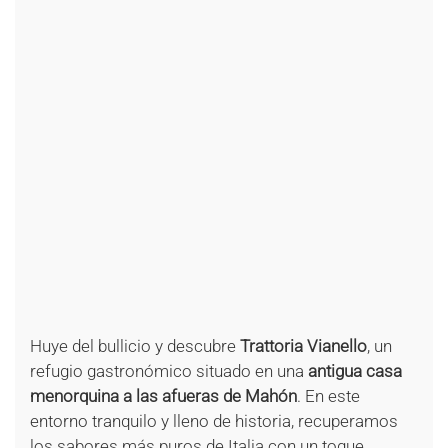
+
+
+
+
+
+
+
+
+
+
+
+
+
+
+
+
+
+
+
+
+
Huye del bullicio y descubre
Trattoria Vianello
, un
refugio gastronómico situado en una
antigua casa
menorquina a las afueras de Mahón
. En este
entorno tranquilo y lleno de historia, recuperamos
los sabores más puros de Italia con un toque