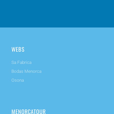
WEBS
Sa Fabrica
Bodas Menorca
Osona
MENORCATOUR