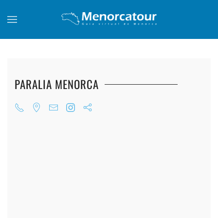
Skip to main content
PARALIA MENORCA
+
+
+
+
+
+
+
+
+
+
+
+
+
+
+