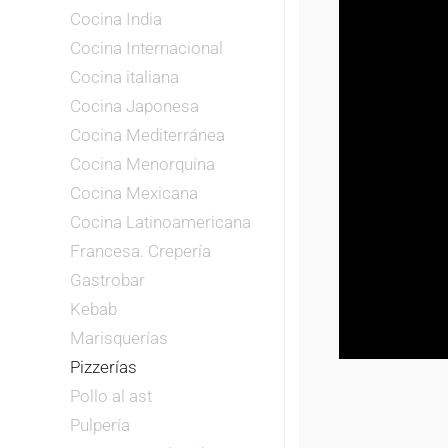
Cocina India
Cocina Internacional
Cocina italiana
Cocina Japonesa
Cocina Mediterránea
Cocina Menorquína
Cocina Mexicana
Cocina Latinoamericana
Francesa. Crepería
Gastrobar
Kebab
Marisquerías
Pizzerías
Pollo al ast
Pulpería