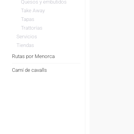
Quesos y embutidos
Take Away
Tapas
Trattorías
Servicios
Tiendas
Rutas por Menorca
Camí de cavalls