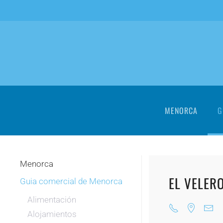
Skip to main content
MENORCA
G
Menorca
EL VELER
Guia comercial de Menorca
Alimentación
Alojamientos