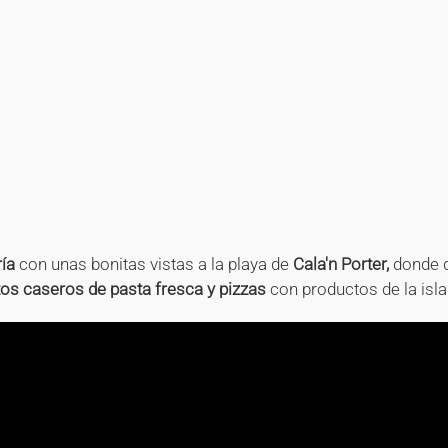
+
+
+
+
+
+
+
+
+
+
+
+
+
+
+
+
+
+
+
+
+
+
+
ría
con unas bonitas vistas a la playa de
Cala'n Porter,
donde d
tos caseros de pasta fresca y pizzas
con productos de la isla