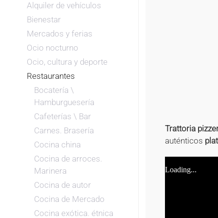
Alquiler de vehículos
Bienestar
Mercados y ferias
Ocio nocturno
Ocio, cultura y deporte
Restaurantes
Bocatería \
Hamburguesería
Cafeterías \ Bar
Trattoria pizze
Carnes. Brasería
auténticos
pla
Cocina china
Cocina de arroces.
Marinera
Cocina de autor
Cocina de Mercado
Cocina exótica. étnica