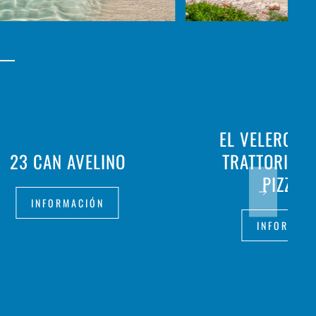
EL VELERO M
23 CAN AVELINO
TRATTORIA D
PIZZER
INFORMACIÓN
INFORMAC