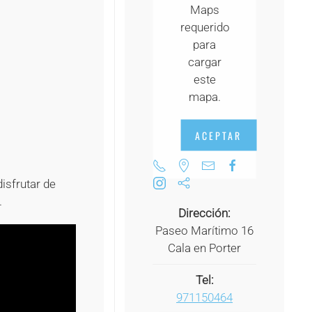
Maps
+
requerido
+
para
cargar
+
este
+
mapa.
+
ACEPTAR
isfrutar de
.
Dirección:
Paseo Marítimo 16
Cala en Porter
Tel:
971150464