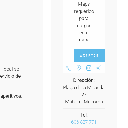
Maps
+
requerido
para
cargar
+
este
mapa.
+
ACEPTAR
l local se
servicio de
Dirección:
Plaça de la Miranda
27
aperitivos.
Mahón - Menorca
Tel:
606 827 771