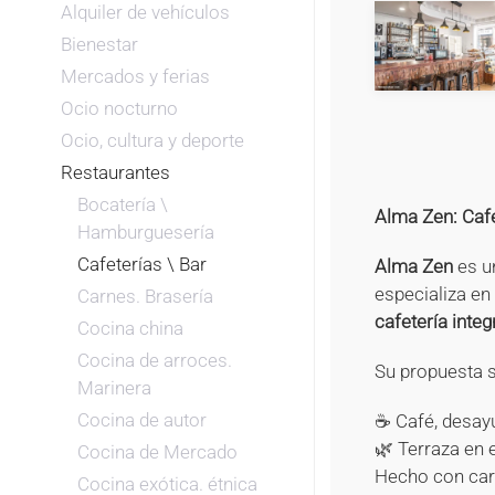
Alquiler de vehículos
Bienestar
+
Mercados y ferias
Ocio nocturno
Ocio, cultura y deporte
Restaurantes
Bocatería \
Alma Zen: Cafe
Hamburguesería
Cafeterías \ Bar
Alma Zen
es un
especializa en
Carnes. Brasería
cafetería integr
Cocina china
Cocina de arroces.
Su propuesta s
Marinera
Cocina de autor
☕ Café, desayu
🌿 Terraza en
Cocina de Mercado
Hecho con cari
Cocina exótica. étnica