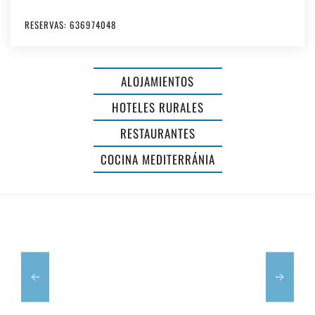
AGROTURISMO
RESERVAS: 636974048
Y
RESTAURANTE
ALOJAMIENTOS
LLUCASALDENT
HOTELES RURALES
GRAN
RESTAURANTES
-
HOTEL
COCINA MEDITERRÁNIA
ADULTS
SA
ONLY
BARRERA