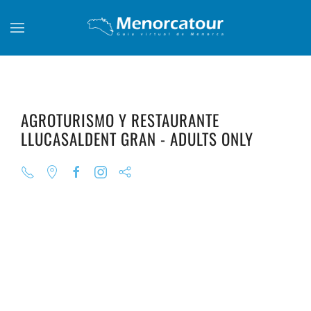
Skip to main content
AGROTURISMO Y RESTAURANTE
LLUCASALDENT GRAN - ADULTS ONLY
+
+
+
+
+
+
+
+
+
+
+
+