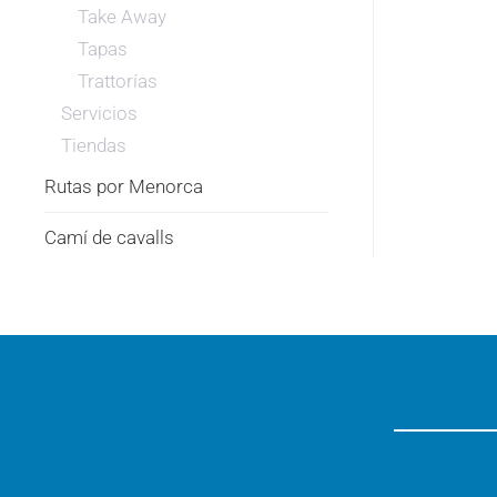
Take Away
Tapas
Trattorías
Servicios
Tiendas
Rutas por Menorca
Camí de cavalls