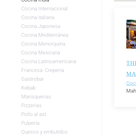
Cocina Internacional
Cocina italiana
Cocina Japonesa
Cocina Mediterránea
Cocina Menorquína
Cocina Mexicana
Cocina Latinoamericana
TH
Francesa. Crepería
MA
Gastrobar
Coci
Kebab
Mah
Marisquerías
Pizzerías
Pollo al ast
Pulpería
Quesos y embutidos