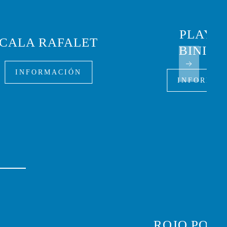
PLAYA 
CALA RAFALET
BINIBE
INFORMACIÓN
INFORMAC
ROJO POM