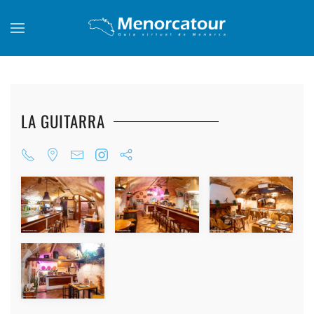
Skip to main content
LA GUITARRA
+
+
+
+
+
+