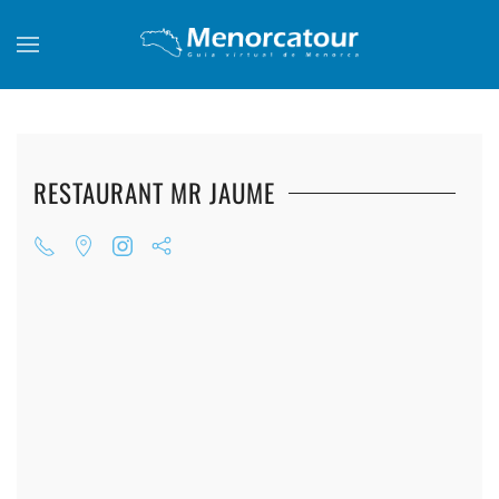
Skip to main content
RESTAURANT MR JAUME
+
+
+
+
+
+
+
+
+
+
+
+
+
+
+