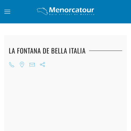
Skip to main content
LA FONTANA DE BELLA ITALIA
+
+
+
+
+
+
+
+
+
+
+
+
+
+
+