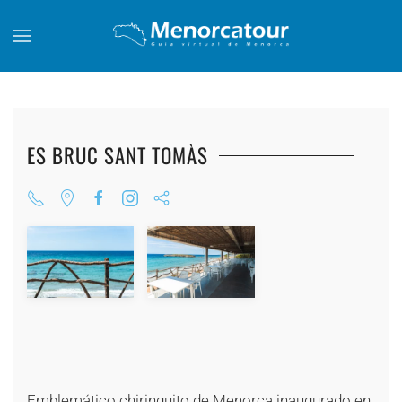
Skip to main content
ES BRUC SANT TOMÀS
+
+
+
+
+
+
+
+
+
Emblemático chiringuito de Menorca inaugurado en