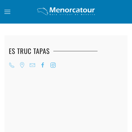
Skip to main content
ES TRUC TAPAS
+
+
+
+
+
+
+
+
+
+
+
+
+
+
+