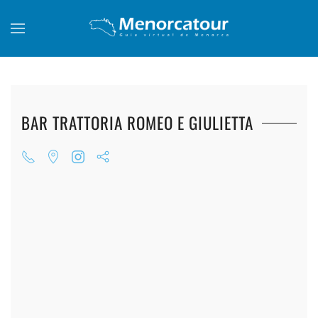
Skip to main content
BAR TRATTORIA ROMEO E GIULIETTA
+
+
+
+
+
+
+
+
+
+
+
+
+