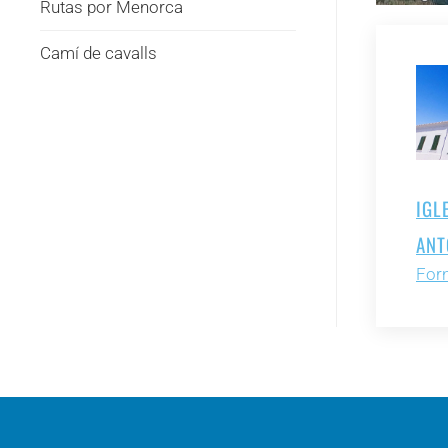
Rutas por Menorca
Camí de cavalls
IGL
ANT
Forn