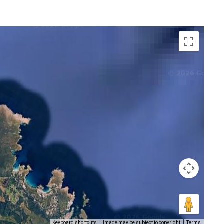
Keyboard shortcuts
Image may be subject to copyright
Terms