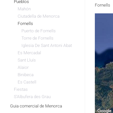
Pueblos
Fornells
Mahón
Ciutadella de Menorca
Fornells
Puerto de Fornells
Torre de Fornells
Iglesia De Sant Antoni Abat
Es Mercadal
Sant Lluís
Alaior
Binibeca
Es Castell
Fiestas
S'Albufera des Grau
Guia comercial de Menorca