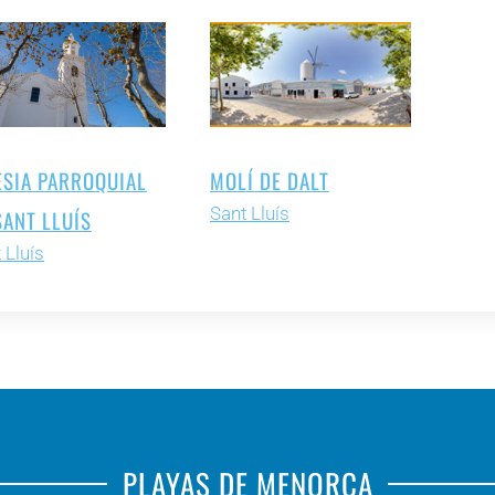
ESIA PARROQUIAL
MOLÍ DE DALT
Sant Lluís
SANT LLUÍS
 Lluís
PLAYAS DE MENORCA