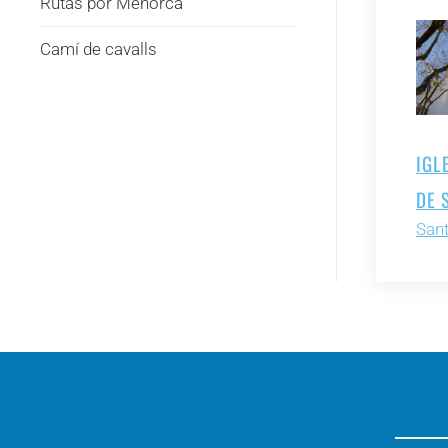
Rutas por Menorca
Camí de cavalls
IGL
DE 
Sant