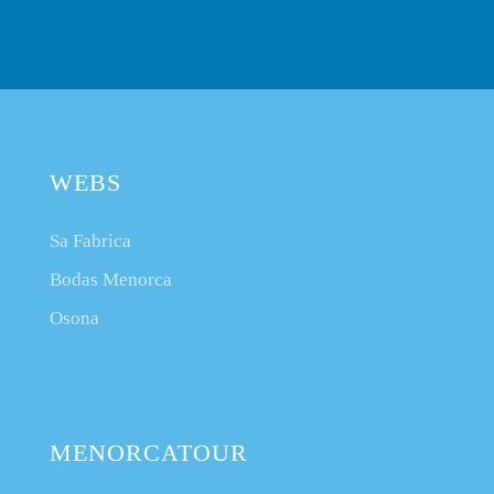
WEBS
Sa Fabrica
Bodas Menorca
Osona
MENORCATOUR