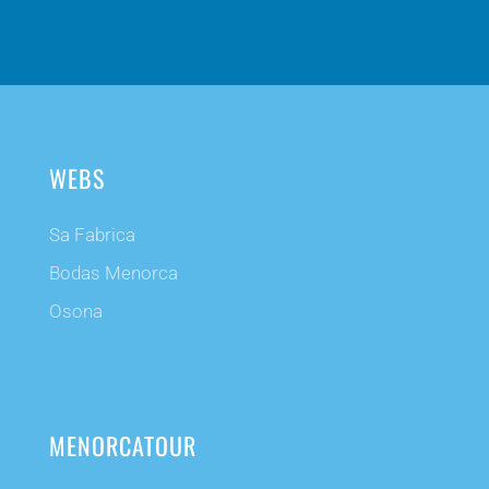
WEBS
Sa Fabrica
Bodas Menorca
Osona
MENORCATOUR