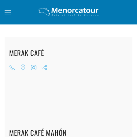
Skip to main content
MERAK CAFÉ
+
+
+
+
+
+
+
+
+
+
+
MERAK CAFÉ MAHÓN